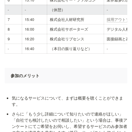
6
15:10
株式会社イー・ファルコン
業界最多の測
-
-
（休憩）
-
7
15:40
株式会社人材研究所
採用アウトソ
8
16:00
株式会社サポーターズ
デジタル人材
9
16:20
株式会社リブセンス
面接録画と高
-
16:40
（本日の振り返りなど）
-
参加のメリット
気になるサービスについて、まずは概要を聴くことができま
さらに「もう少し詳細について知りたいので連絡がほしい」
「自社でも検討したいので相談したい」という場合は、事後ア
ンケートにてご希望をお伺いし、希望するサービスのみ参加者