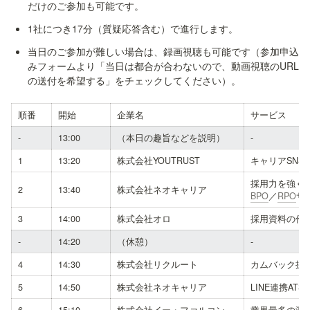
だけのご参加も可能です。
1社につき17分（質疑応答含む）で進行します。
当日のご参加が難しい場合は、録画視聴も可能です（参加申込
みフォームより「当日は都合が合わないので、動画視聴のURL
順番
開始
企業名
サービス
-
13:00
（本日の趣旨などを説明）
-
1
13:20
株式会社YOUTRUST
キャリアSNS
採用力を強く
2
13:40
株式会社ネオキャリア
BPO
／
RPO
サ
3
14:00
株式会社オロ
採用資料の作
-
14:20
（休憩）
-
4
14:30
株式会社リクルート
カムバック採
5
14:50
株式会社ネオキャリア
LINE連携ATS