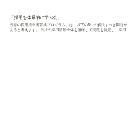
「採用を体系的に学ぶ会」
既存の採用担当者育成プログラムには、以下の5つの解決すべき問題が
あると考えます。 自社の採用活動全体を俯瞰して問題を特定し、採用
プロセス全般にわたって解決策・実行まで一気通貫で考えられる育成プ
https://castaspell.jp/
ログラムは、ほぼ存在しない状態。 採用に関する他社の取り組み・ナ
レッジを共有するイベントは多く存在するものの、それらを参考に自社
の活動の改善策をじっくり考え、自ら手を動かして実行する機会はほぼ
ない状態。
お問い合わせ先
Cast a spell合同会社
「採用を体系的に学ぶ会」事務局（担当：伊藤）
support@castaspell.jp
採用を体系的に学ぶ会