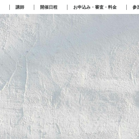
P
│ 講師
│ 開催日程
│ お申込み・審査・料金
│ 